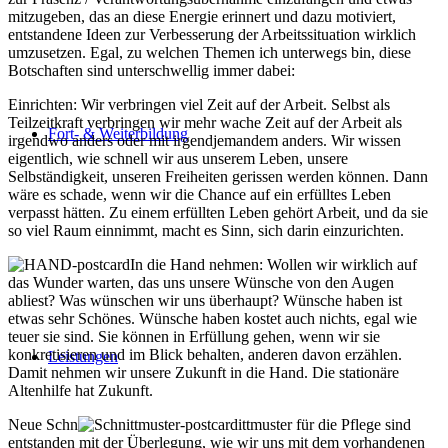
mitzugeben, das an diese Energie erinnert und dazu motiviert,
entstandene Ideen zur Verbesserung der Arbeitssituation wirklich
umzusetzen. Egal, zu welchen Themen ich unterwegs bin, diese
Botschaften sind unterschwellig immer dabei:
Einrichten: Wir verbringen viel Zeit auf der Arbeit. Selbst als
Teilzeitkraft verbringen wir mehr wache Zeit auf der Arbeit als
Fort- & Weiterbildung
irgendwo anders oder mit irgendjemandem anders. Wir wissen
eigentlich, wie schnell wir aus unserem Leben, unsere
Selbständigkeit, unseren Freiheiten gerissen werden können. Dann
wäre es schade, wenn wir die Chance auf ein erfülltes Leben
verpasst hätten. Zu einem erfüllten Leben gehört Arbeit, und da sie
so viel Raum einnimmt, macht es Sinn, sich darin einzurichten.
In die Hand nehmen: Wollen wir wirklich auf
das Wunder warten, das uns unsere Wünsche von den Augen
abliest? Was wünschen wir uns überhaupt? Wünsche haben ist
etwas sehr Schönes. Wünsche haben kostet auch nichts, egal wie
teuer sie sind. Sie können in Erfüllung gehen, wenn wir sie
konkretisieren und im Blick behalten, anderen davon erzählen.
Leistungen
Damit nehmen wir unsere Zukunft in die Hand. Die stationäre
Altenhilfe hat Zukunft.
Neue Schn
ittmuster für die Pflege sind
entstanden mit der Überlegung, wie wir uns mit dem vorhandenen