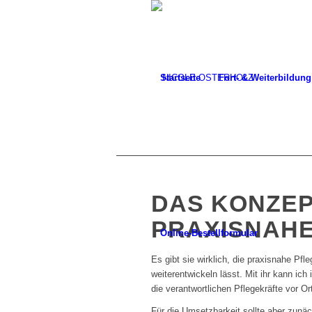
Startseite
Fort- & Weiterbildung
DAS KONZEP
PRAXISNAHE
Online-Bestellformular
Es gibt sie wirklich, die praxisnahe Pfl
weiterentwickeln lässt. Mit ihr kann ic
die verantwortlichen Pflegekräfte vor Ort
Für die Umsetzbarkeit sollte aber zun