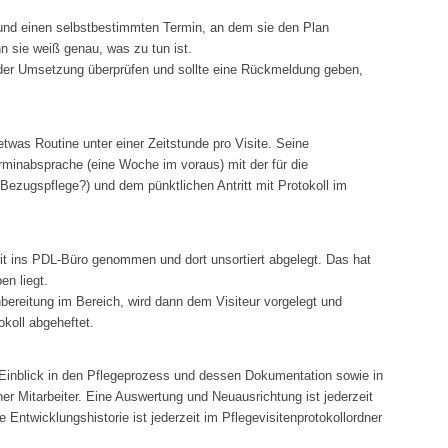
an und einen selbstbestimmten Termin, an dem sie den Plan
n sie weiß genau, was zu tun ist.
ät der Umsetzung überprüfen und sollte eine Rückmeldung geben,
etwas Routine unter einer Zeitstunde pro Visite. Seine
rminabsprache (eine Woche im voraus) mit der für die
Bezugspflege?) und dem pünktlichen Antritt mit Protokoll im
mit ins PDL-Büro genommen und dort unsortiert abgelegt. Das hat
en liegt.
bereitung im Bereich, wird dann dem Visiteur vorgelegt und
koll abgeheftet.
n Einblick in den Pflegeprozess und dessen Dokumentation sowie in
ner Mitarbeiter. Eine Auswertung und Neuausrichtung ist jederzeit
 Entwicklungshistorie ist jederzeit im Pflegevisitenprotokollordner