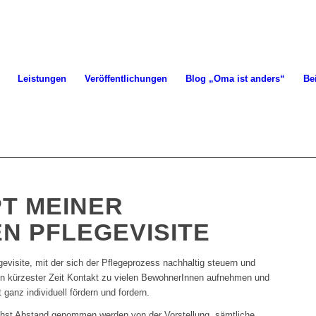
Leistungen
Veröffentlichungen
Blog „Oma ist anders“
Be
T MEINER
N PFLEGEVISITE
egevisite, mit der sich der Pflegeprozess nachhaltig steuern und
h in kürzester Zeit Kontakt zu vielen BewohnerInnen aufnehmen und
 ganz individuell fördern und fordern.
ächst Abstand genommen werden von der Vorstellung, sämtliche