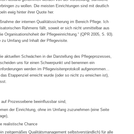
erbringen zu wollen. Die meisten Einrichtungen sind mit deutlich
ln ewig hinter ihrer Quote her.
aßnahme der internen Qualitätssicherung im Bereich Pflege. Ich
isatorischen Rahmens fällt, soweit er sich nicht unmittelbar aus
 die Organisationshoheit der Pflegeeinrichtung.“ (QPR 2005, S. 93).
e zu Umfang und Inhalt der Pflegevisite.
die aktuellen Schwächen in der Darstellung des Pflegeprozesses,
ntscheiden uns für einen Schwerpunkt und benennen ein
/Anforderungen werden im Pflegevisitenprotokoll aufgenommen…
das Etappenziel erreicht wurde (oder so nicht zu erreichen ist),
sst.
e auf Prozessebene beeinflussbar sind,
 Themen der Einrichtung, ohne im Umfang zuzunehmen (eine Seite
lage),
ne realistische Chance
r ein zeitgemäßes Qualitätsmanagement selbstverständlich) für alle